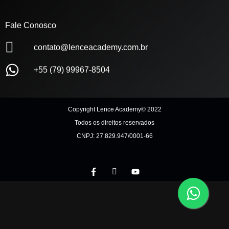
Fale Conosco
contato@lenceacademy.com.br
+55 (79) 99967-8504
Copyright Lence Academy© 2022
Todos os direitos reservados
CNPJ: 27.829.947/0001-66
F
I
Y
a
c
o
c
o
u
e
n
t
b
-
u
o
i
b
o
n
e
k
s