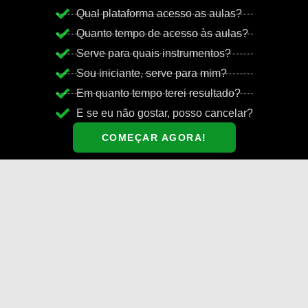
Ir
Qual plataforma acesso as aulas?
para
Quanto tempo de acesso às aulas?
o
Serve para quais instrumentos?
conteúdo
Sou iniciante, serve para mim?
Em quanto tempo terei resultado?
E se eu não gostar, posso cancelar?
COMEÇAR AGORA!