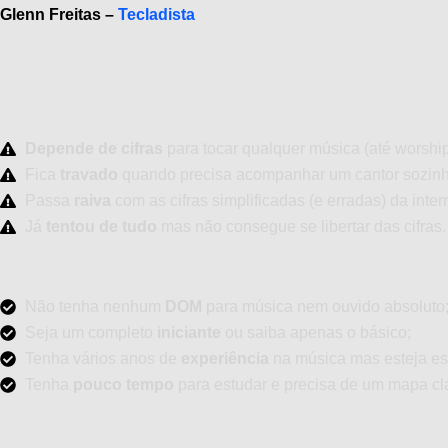
Glenn Freitas –
Tecladista
Depende de cifras
para tocar qualquer música (até worship
Fica
travado
quando precisa acompanhar um cantor sozinh
Passa
raiva
com as cifras simplificadas (e erradas) da inter
Já
tentou de tudo
mas não consegue se libertar das cifras.
Não tenha nenhum
DOM
para música nem ouvido absoluto
Seja um completo
iniciante
ou saiba apenas o básico;
Tenha vários anos de
experiência
na música mas esteja es
Tenha
pouco tempo
para estudar e precisa de um mapa cl