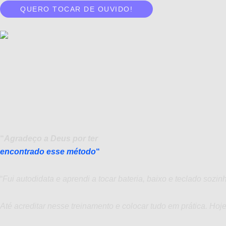
QUERO TOCAR DE OUVIDO!
“
Agradeço a Deus por ter
encontrado esse método
“
“
Fui autodidata e aprendi a tocar bateria, baixo e teclado sozi
Até acreditar nesse treinamento e colocar tudo em prática. Ho