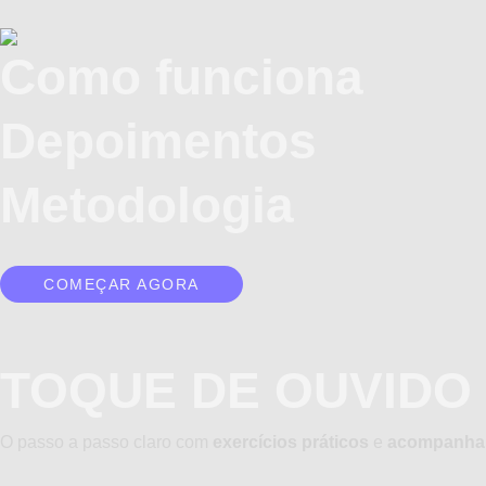
Ir
para
Como funciona
o
conteúdo
Depoimentos
Metodologia
COMEÇAR AGORA
TOQUE DE OUVIDO 
O passo a passo claro com
exercícios práticos
e
acompanham