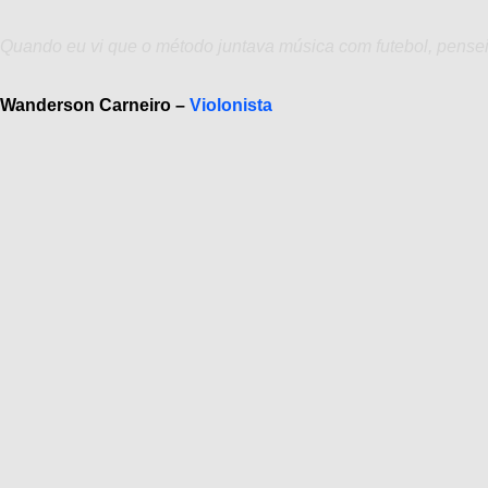
Quando eu vi que o método juntava música com futebol, pensei:
Wanderson Carneiro –
Violonista