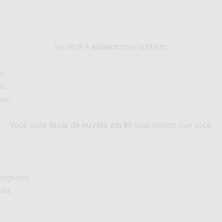
Se você é
músico
mas também:
);
o;
net;
Você pode
tocar de ouvido em 90
dias mesmo que você:
;
tagnado;
aro;