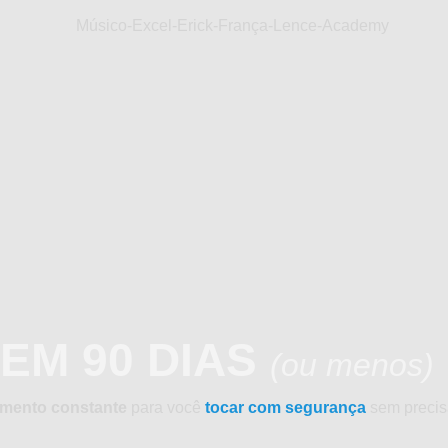
EM 90 DIAS
(ou menos)
ento constante
para você
tocar com segurança
sem precisa