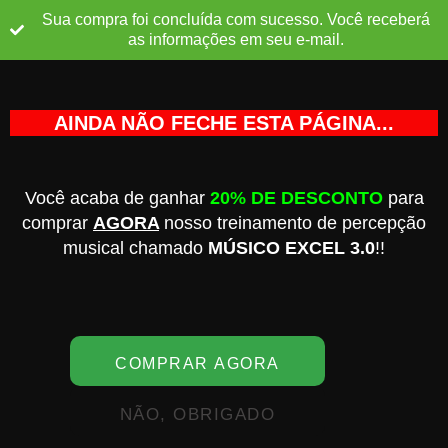
Ir
Sua compra foi concluída com sucesso. Você receberá
para
as informações em seu e-mail.
o
conteúdo
AINDA NÃO FECHE ESTA PÁGINA...
Você acaba de ganhar
20% DE DESCONTO
para
comprar
AGORA
nosso treinamento de percepção
musical chamado
MÚSICO EXCEL 3.0
!!
COMPRAR AGORA
NÃO, OBRIGADO