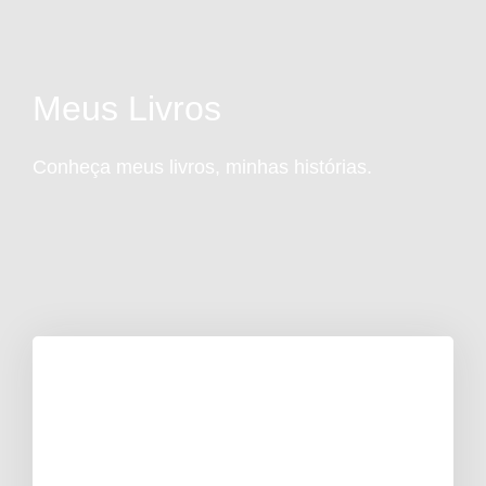
Ir
para
o
conteúdo
Meus Livros
Conheça meus livros, minhas histórias.