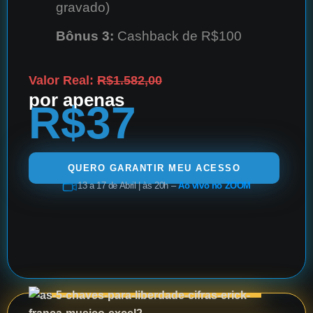
gravado)
Bônus 3:
Cashback de R$100
Valor Real:
R$1.582,00
por apenas
R$37
QUERO GARANTIR MEU ACESSO
13 a 17 de Abril | às 20h –
Ao vivo no ZOOM