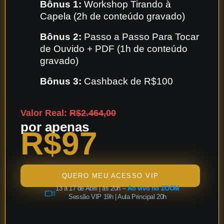
Bônus 1:
Workshop Tirando à
Capela (2h de conteúdo gravado)
Bônus 2:
Passo a Passo Para Tocar
de Ouvido + PDF (1h de conteúdo
gravado)
Bônus 3:
Cashback de R$100
Valor Real:
R$2.464,00
por apenas
R$97
QUERO MEU ACESSO VIP
13 a 17 de Abril | às 20h –
Ao vivo no ZOOM
Sessão VIP 19h | Aula Principal 20h