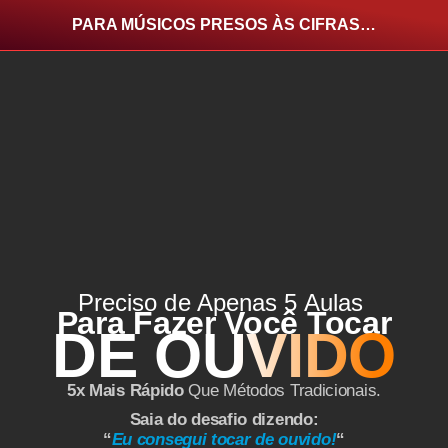
Ir
PARA MÚSICOS PRESOS ÀS CIFRAS…
para
o
conteúdo
Preciso de Apenas 5 Aulas
Para Fazer Você Tocar
DE OUVIDO
5x Mais Rápido
Que Métodos Tradicionais.
Saia do desafio dizendo:
“
Eu consegui tocar de ouvido!
“