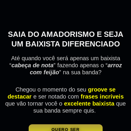
Ir
para
o
conteúdo
SAIA DO AMADORISMO E SEJA
UM BAIXISTA DIFERENCIADO
Até quando você será apenas um baixista
“
cabeça de nota
” fazendo apenas o “
arroz
com feijão
” na sua banda?
Chegou o momento do seu
groove se
destacar
e ser notado com
frases incríveis
que vão tornar você o
excelente baixista
que
sua banda sempre quis.
QUERO SER